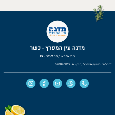
מדגה עין המפרץ - כשר
בית אלפא 1, תל אביב -יפו
"
חקלאות מים עין המפרץ
" ,
ח.פ/ע.מ.
570070813