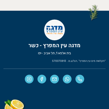
מדגה עין המפרץ - כשר
בית אלפא 1, תל אביב -יפו
"
חקלאות מים עין המפרץ
" ,
ח.פ/ע.מ.
570070813