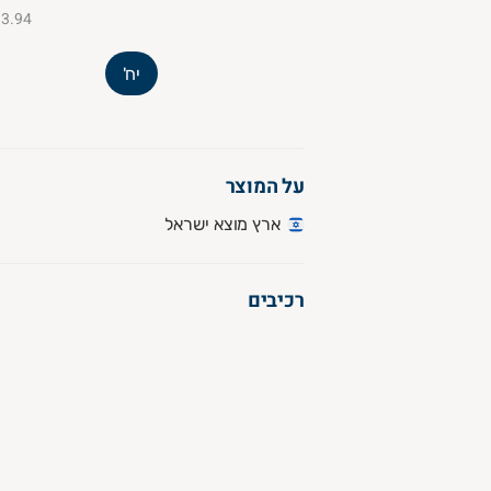
₪3.94 ל-100
יח'
על המוצר
ארץ מוצא ישראל
רכיבים