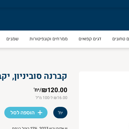
ם טחונים
דגים קפואים
ממרחים וקונפיטורות
שמנים
קברנה סוביניון, יקב
₪120.00
/
יח'
₪16.00 ל-100 מ״ל
הוספה לסל
יח'
יין אדום יבש 2023, 12% כוהל בנפח